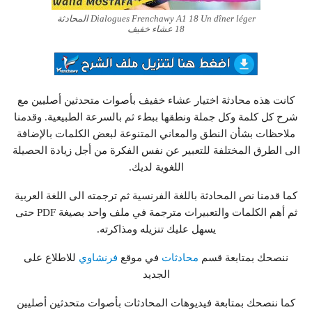
Dialogues Frenchawy A1 18 Un dîner léger المحادثة
18 عشاء خفيف
كانت هذه محادثة اختيار عشاء خفيف بأصوات متحدثين أصليين مع
شرح كل كلمة وكل جملة ونطقها ببطء ثم بالسرعة الطبيعية. وقدمنا
ملاحظات بشأن النطق والمعاني المتنوعة لبعض الكلمات بالإضافة
الى الطرق المختلفة للتعبير عن نفس الفكرة من أجل زيادة الحصيلة
اللغوية لديك.
كما قدمنا نص المحادثة باللغة الفرنسية ثم ترجمته الى اللغة العربية
ثم أهم الكلمات والتعبيرات مترجمة في ملف واحد بصيغة PDF حتى
يسهل عليك تنزيله ومذاكرته.
ننصحك بمتابعة قسم
محادثات
في موقع
فرنشاوي
للاطلاع على
الجديد
كما ننصحك بمتابعة فيديوهات المحادثات بأصوات متحدثين أصليين