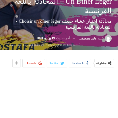
Un Dîner Léger – المحادثة باللغة
الفرنسية
محادثة اختيار عشاء خفيف Choisir un dîner léger -
المحادثة باللغة الفرنسية
آخر تحديث
19 يوليو، 2020
كتبه
وليد مصطفى
Dialogues Frenchawy A1 18 Un dîner léger المحادثة 18 عشاء خفيف
مشاركة
Facebook
Twitter
Google+