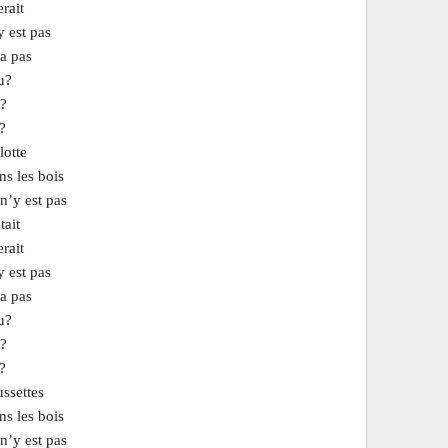
rait
 est pas
a pas
u?
u?
?
lotte
s les bois
n’y est pas
tait
rait
 est pas
a pas
u?
u?
?
ssettes
s les bois
n’y est pas