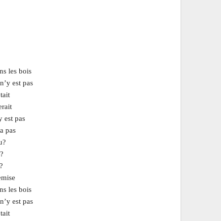
s les bois
n’y est pas
tait
rait
 est pas
a pas
u?
u?
?
emise
s les bois
n’y est pas
tait