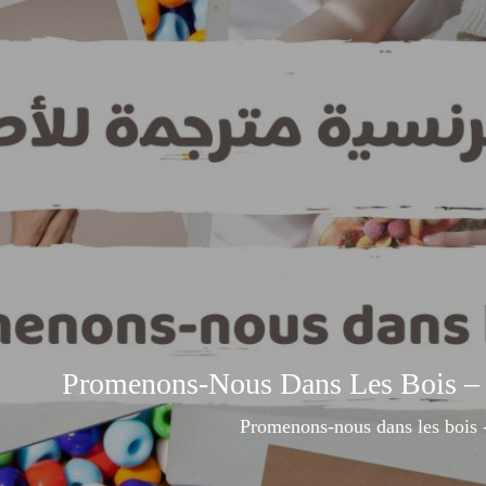
Prom
P