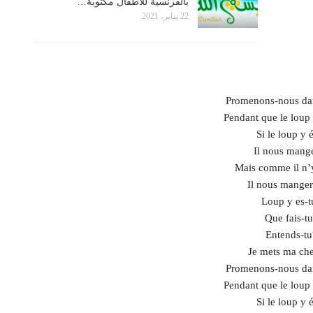
بالفرنسية للأطفال مكتوبة…
22 يناير، 2021
Promenons-nous dan
Pendant que le loup 
Si le loup y é
Il nous mange
Mais comme il n’y
Il nous manger
Loup y es-t
Que fais-t
Entends-tu
Je mets ma ch
Promenons-nous dan
Pendant que le loup 
Si le loup y é