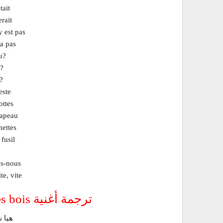
tait
rait
 est pas
a pas
u?
u?
?
este
ottes
hapeau
nettes
fusil
ns-nous
te, vite
ترجمة أغنية Promenons-nous dans les bois
هيا ن