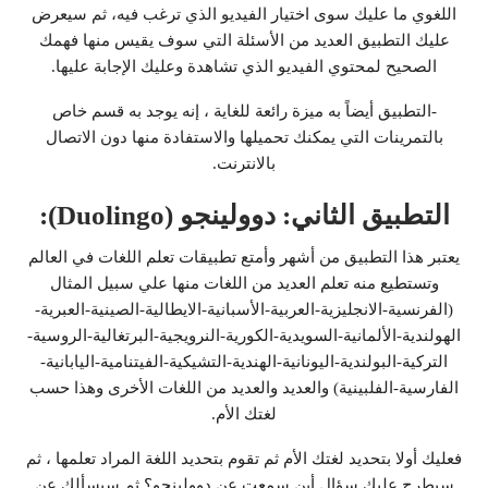
اللغوي ما عليك سوى اختيار الفيديو الذي ترغب فيه، ثم سيعرض
عليك التطبيق العديد من الأسئلة التي سوف يقيس منها فهمك
الصحيح لمحتوي الفيديو الذي تشاهدة وعليك الإجابة عليها.
-التطبيق أيضاً به ميزة رائعة للغاية ، إنه يوجد به قسم خاص
بالتمرينات التي يمكنك تحميلها والاستفادة منها دون الاتصال
بالانترنت.
التطبيق الثاني: دوولينجو (Duolingo):
يعتبر هذا التطبيق من أشهر وأمتع تطبيقات تعلم اللغات في العالم
وتستطيع منه تعلم العديد من اللغات منها علي سبيل المثال
(الفرنسية-الانجليزية-العربية-الأسبانية-الايطالية-الصينية-العبرية-
الهولندية-الألمانية-السويدية-الكورية-النرويجية-البرتغالية-الروسية-
التركية-البولندية-اليونانية-الهندية-التشيكية-الفيتنامية-اليابانية-
الفارسية-الفلبينية) والعديد والعديد من اللغات الأخرى وهذا حسب
لغتك الأم.
فعليك أولا بتحديد لغتك الأم ثم تقوم بتحديد اللغة المراد تعلمها ، ثم
سيطرح عليك سؤال أين سمعت عن دوولينجو؟ ثم سيسألك عن