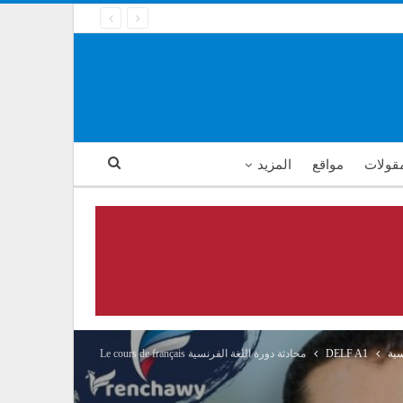
مقولات
مواقع
المزيد
سية
DELF A1
محادثة دورة اللغة الفرنسية Le cours de français