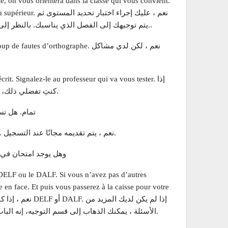
e, on vous orientera dans la classe qui vous convient.
u niveau supérieur
يتم توجيهك إلى الفصل الذي يناسبك. بالنظر إلى الطريقة التي تتحدثين بها ، ستكوني بالتأكيد في المستوى الأعلى..
ais beaucoup de fautes d’orthographe
’écrit. Signalez-le au professeur qui va vous tester
كنتِ تفضلي ذلك، يمكنكِ أخذ دورة في الكتابة. أبلغي عن ذلك للمعلم الذي سيختبرك.
d. Vous utilisez un manuel
Oui, il est fourni gratuitement lors de l’inscription. نعم ، يتم تقديمه مجانًا عند التسجيل.
Et il y a un examen à la fin du stage ? وهل 
 DELF ou le DALF. Si vous n’avez pas d’autres
e en face. Et puis vous passerez à la caisse pour votre
الأسئلة ، يمكنك الذهاب إلى قسم التوجيه، إنه الباب المقابل. وبعد ذلك ستذهبي إلى أمين الصندوق لتسجيلك النهائي.