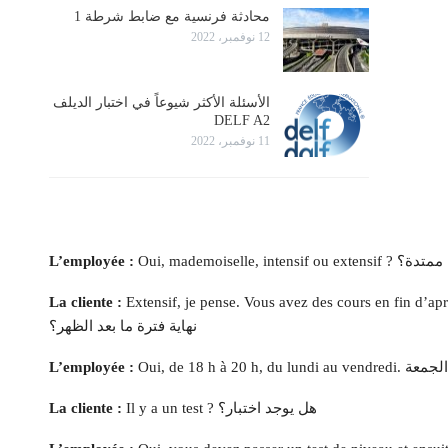
محادثة فرنسية مع ضابط شرطة 1
12 نوفمبر، 2022
الأسئلة الأكثر شيوعاً في اختبار الديلف
DELF A2
11 نوفمبر، 2022
سة، مكثفة أم ممتدة؟
L’employée :
Extensif, je pense. Vous avez des cours en  ? ممتدة، على ما أعتقد. هل لديكم دروس في
La cliente :
نهاية فترة ما بعد الظهر؟
L’employée :
Il y a un test ? هل يوجد اختبار؟
La cliente :