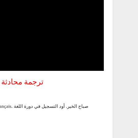
ترجمة محادثة د
 de français