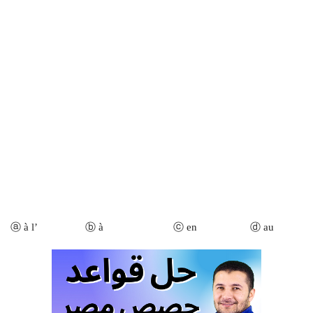
ⓐ à l’ ⓑ à ⓒ en ⓓ au