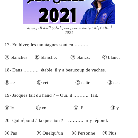
أسئلة قواعد منصة حصص مصر لمادة اللغة الفرنسية
2021
17- En hiver, les montagnes sont en ……….
ⓐ blanches. ⓑ blanche. ⓒ blancs. ⓓ blanc.
18- Dans ………. étable, il y a beaucoup de vaches.
ⓐ ce ⓑ cet ⓒ cette ⓓ ces
19- Jacques fait du hand ? – Oui, il ………. fait.
ⓐ le ⓑ en ⓒ l’ ⓓ y
20- Qui répond à la question ? – ………. n’y répond.
ⓐ Pas ⓑ Quelqu’un ⓒ Personne ⓓ Plus