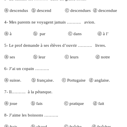
ⓐ descendus ⓑ descend ⓒ descendues ⓓ descendue
4- Mes parents ne voyagent jamais ………. avion.
ⓐ à ⓑ par ⓒ dans ⓓ à l’
5- Le prof demande à ses élèves d’ouvrir ………. livres.
ⓐ ses ⓑ leur ⓒ leurs ⓓ notre
6- J’ai un copain ……….
ⓐ suisse. ⓑ française. ⓒ Portugaise ⓓ anglaise.
7- Il………. à la pétanque.
ⓐ joue ⓑ fais ⓒ pratique ⓓ fait
8- J’aime les boissons ……….
ⓐ frais. ⓑ chaud. ⓒ fraîche. ⓓ fraîches.