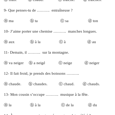
9- Que penses-tu de ………. entraîneuse ?
ⓐ ma ⓑ ta ⓒ sa ⓓ ton
10- J’aime porter une chemise ………. manches longues.
ⓐ aux ⓑ à la ⓒ à ⓓ au
11- Demain, il ………. sur la montagne.
ⓐ va neiger ⓑ a neigé ⓒ neige ⓓ neiger
12- Il fait froid, je prends des boissons ……….
ⓐ chaude. ⓑ chaudes. ⓒ chaud. ⓓ chauds.
13- Mon cousin s’occupe ………. musique à la fête.
ⓐ la ⓑ à la ⓒ de la ⓓ du