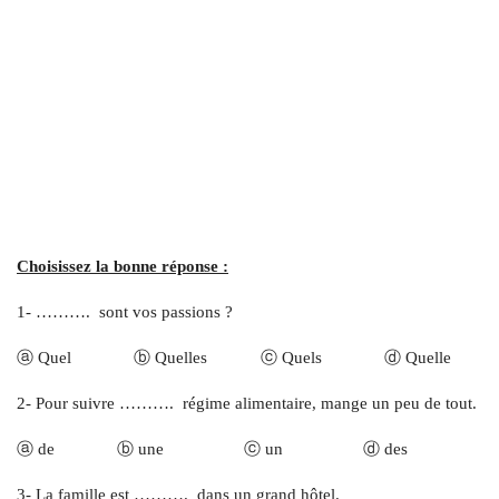
Choisissez la bonne réponse :
1- ………. sont vos passions ?
ⓐ Quel ⓑ Quelles ⓒ Quels ⓓ Quelle
2- Pour suivre ………. régime alimentaire, mange un peu de tout.
ⓐ de ⓑ une ⓒ un ⓓ des
3- La famille est ………. dans un grand hôtel.