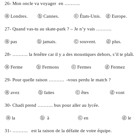
26- Mon oncle va voyager en ……….
ⓐ Londres. ⓑ Cannes. ⓒ États-Unis. ⓓ Europe.
27- Quand vas-tu au skate-park ? – Je n’y vais ……….
ⓐ pas ⓑ jamais. ⓒ souvent. ⓓ plus.
28- ………. la fenêtre car il y a des moustiques dehors, s’il te plaît.
ⓐ Ferme ⓑ Fermons ⓒ Fermes ⓓ Fermez
29- Pour quelle raison ………. -vous perdu le match ?
ⓐ avez ⓑ faites ⓒ êtes ⓓ vont
30- Chadi prend ………. bus pour aller au lycée.
ⓐ la ⓑ à ⓒ en ⓓ le
31- ………. est la raison de la défaite de votre équipe.