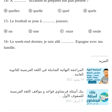
14- À ………. occasion tu prépares ton plat préféré ?
ⓐ quelles ⓑ quelle ⓒ quel ⓓ quels
15- Le football se joue à ………. joueurs.
ⓐ un ⓑ une ⓒ onze ⓓ seule
16- Le week-end dernier, je suis allé ………. Espagne avec ma
famille.
المزيد
المراجعة النهائية الشاملة في اللغة الفرنسية للثانوية
العامة…
19 يونيو، 2022
بنك أسئلة فرنشاوي قواعد و مواقف اللغة الفرنسية
للصفوف الأول…
27 أبريل، 2022