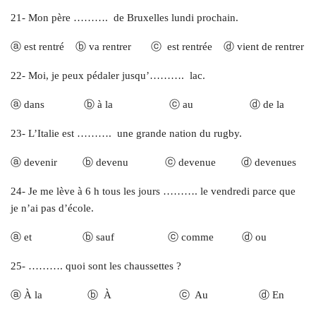
21- Mon père ………. de Bruxelles lundi prochain.
ⓐ est rentré ⓑ va rentrer ⓒ est rentrée ⓓ vient de rentrer
22- Moi, je peux pédaler jusqu’………. lac.
ⓐ dans ⓑ à la ⓒ au ⓓ de la
23- L’Italie est ………. une grande nation du rugby.
ⓐ devenir ⓑ devenu ⓒ devenue ⓓ devenues
24- Je me lève à 6 h tous les jours ………. le vendredi parce que
je n’ai pas d’école.
ⓐ et ⓑ sauf ⓒ comme ⓓ ou
25- ………. quoi sont les chaussettes ?
ⓐ À la ⓑ À ⓒ Au ⓓ En