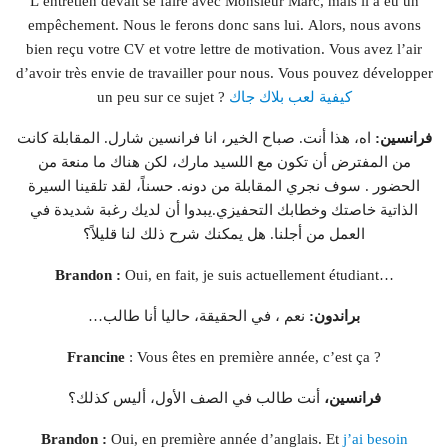
L’entretien devait se faire avec Monsieur Marc, mais il a eu un
empêchement. Nous le ferons donc sans lui. Alors, nous avons
bien reçu votre CV et votre lettre de motivation. Vous avez l’air
d’avoir très envie de travailler pour nous. Vous pouvez développer
كيفية لعب بلاك جاك
un peu sur ce sujet ?
فرانسين:
اه، هذا أنت. صباح الخير، انا فرانسين شارل. المقابلة كانت
من المفترض أن تكون مع اللسيد مارك، لكن هناك ما منعة من
الحضور . سوف نجري المقابلة من دونه. حسناً، لقد تلقينا السيرة
الذاتية خاصتك وخطابك التحفيزي.يبدوا أن لديك رغبة شديدة في
العمل من أجلنا. هل يمكنك شرح ذلك لنا قليلاً؟
Brandon :
Oui, en fait, je suis actuellement étudiant…
براندون:
نعم ، في الحقيقة، حاليا أنا طالب…
Francine
: Vous êtes en première année, c’est ça ?
فرانسين،
أنت طالب في الصف الأول، أليس كذلك؟
Brandon :
Oui, en première année d’anglais. Et
j’ai besoin