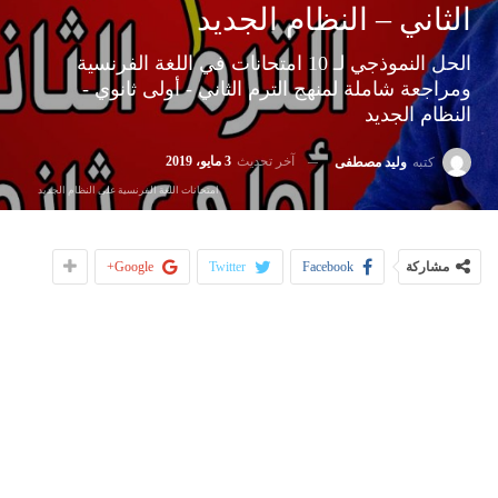
الثاني – النظام الجديد
الحل النموذجي لـ 10 امتحانات في اللغة الفرنسية
ومراجعة شاملة لمنهج الترم الثاني - أولى ثانوي -
النظام الجديد
آخر تحديث
3 مايو، 2019
كتبه
وليد مصطفى
امتحانات اللغة الفرنسية على النظام الجديد
مشاركة
Facebook
Twitter
Google+