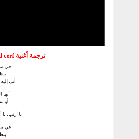
ترجمة أغنية Dans sa maison un grand cerf
في منز
ينظر
أتى إليه
أيها ا
أو سي
يا أرنب، يا
في منز
ينظر