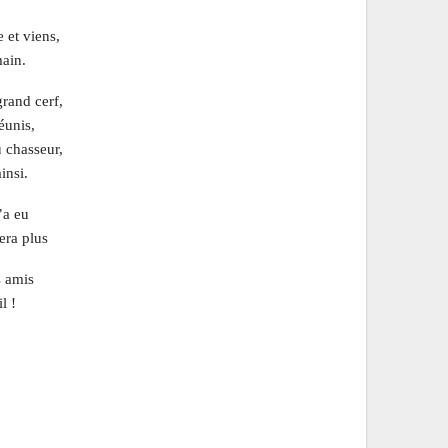
 et viens,
main.
rand cerf,
éunis,
 chasseur,
insi.
’a eu
ra plus
s amis
l !