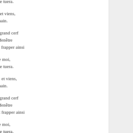
e tuera.
et viens,
main.
grand cerf
fenêtre
 frapper ainsi
e moi,
e tuera.
 et viens,
main.
grand cerf
fenêtre
 frapper ainsi
e moi,
e tuera.