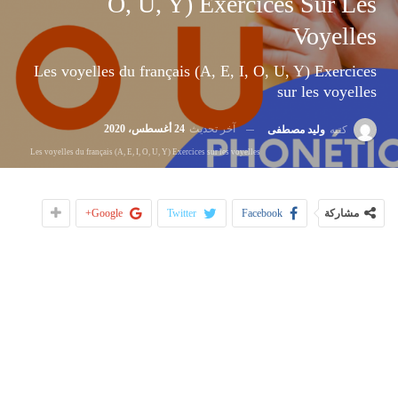
O, U, Y) Exercices Sur Les
Voyelles
Les voyelles du français (A, E, I, O, U, Y) Exercices
sur les voyelles
آخر تحديث
24 أغسطس، 2020
كتبه
وليد مصطفى
Les voyelles du français (A, E, I, O, U, Y) Exercices sur les voyelles
مشاركة
Facebook
Twitter
Google+