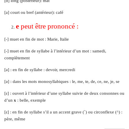
[ɑ] long (postérieur): mât
[a] court ou bref (antérieur): café
e
peut être prononcé :
[-] muet en fin de mot : Marie, Italie
[-] muet en fin de syllabe à l’intérieur d’un mot : samedi,
complètement
[ə] : en fin de syllabe : devoir, mercredi
[ə] : dans les mots monosyllabiques : le, me, te, de, ce, ne, je, se
[ɛ] : ouvert à l’intérieur d’une syllabe suivie de deux consonnes ou
d’un
x
: belle, exemple
[ɛ] : en fin de syllabe s’il a un accent grave (`) ou circonflexe (^) :
père, même