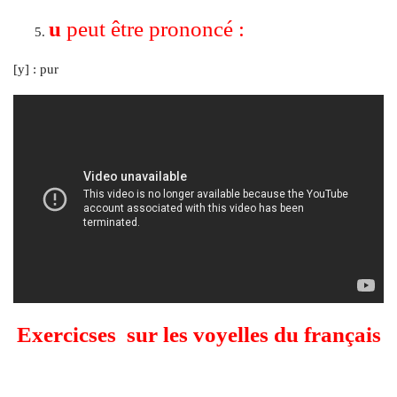
u
peut être prononcé :
[y] : pur
Exercicses sur les voyelles du français