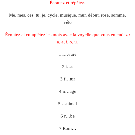
Écoutez et répétez.
Me, mes, ces, tu, je, cycle, musique, mur, début, rose, somme,
vélo
Écoutez et complétez les mots avec la voyelle que vous entendez :
a, e, i, o, u.
1 l…vure
2 t…s
3 f…tur
4 n…age
5 …nimal
6 r…be
7 Rom…