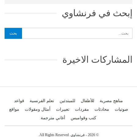
إبحث في فرنشاوي
المشاركات الاخيرة
مناهج مصرية
للأطفال
للمبتدئين
تعلم الفرنسية
قواعد
صوتيات
محادثات
مفردات
تعبيرات
أمثال ومقولات
مواقع
كتب وقواميس
أغاني مترجمة
© 2026 - فرنشاوي. All Rights Reserved.