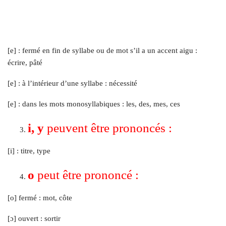
[e] : fermé en fin de syllabe ou de mot s’il a un accent aigu :
écrire, pâté
[e] : à l’intérieur d’une syllabe : nécessité
[e] : dans les mots monosyllabiques : les, des, mes, ces
i, y
peuvent être prononcés :
[i] : titre, type
o
peut être prononcé :
[o] fermé : mot, côte
[ɔ] ouvert : sortir