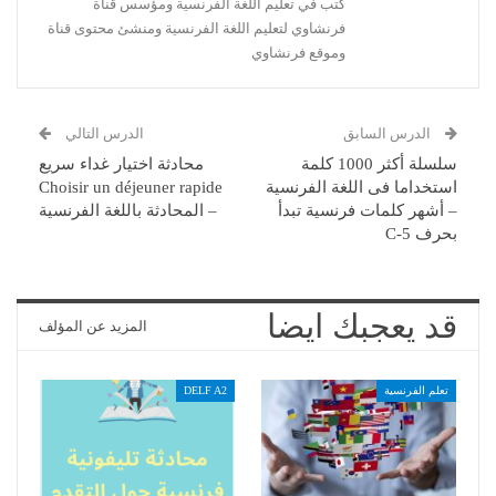
كتب في تعليم اللغة الفرنسية ومؤسس قناة
فرنشاوي لتعليم اللغة الفرنسية ومنشئ محتوى قناة
وموقع فرنشاوي
الدرس السابق
الدرس التالي
سلسلة أكثر 1000 كلمة
محادثة اختيار غداء سريع
استخداما فى اللغة الفرنسية
Choisir un déjeuner rapide
– أشهر كلمات فرنسية تبدأ
– المحادثة باللغة الفرنسية
بحرف C-5
قد يعجبك ايضا
المزيد عن المؤلف
تعلم الفرنسية
DELF A2