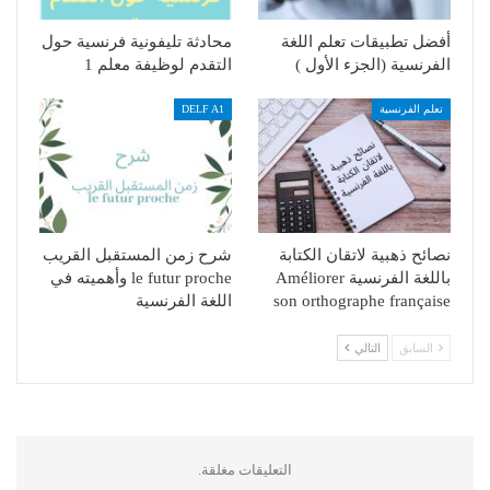
أفضل تطبيقات تعلم اللغة
محادثة تليفونية فرنسية حول
الفرنسية (الجزء الأول )
التقدم لوظيفة معلم 1
تعلم الفرنسية
DELF A1
نصائح ذهبية لاتقان الكتابة
شرح زمن المستقبل القريب
باللغة الفرنسية Améliorer
le futur proche وأهميته في
son orthographe française
اللغة الفرنسية
السابق
التالي
التعليقات مغلقة.