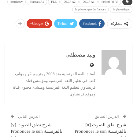
frenchawy
Français A1
FLE
DELF A2
DELF A1
[y] [ə] [ø] [œ]
la phonétique du français
la phonétique
Google+
Twitter
Facebook
مشاركة
وليد مصطفى
أستاذ اللغة الفرنسية منذ 2006 ومترجم حُر ومؤلف
كتب في تعليم اللغة الفرنسية ومؤسس قناة
فرنشاوي لتعليم اللغة الفرنسية ومنشئ محتوى قناة
وموقع فرنشاوي
الدرس التالي
الدرس السابق
شرح نطق الصوت [y]
شرح نطق الصوت [u]
بالفرنسية Prononcer le son
بالفرنسية Prononcer le son