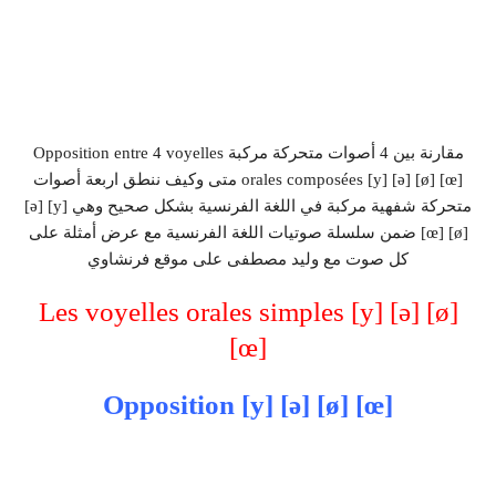
مقارنة بين 4 أصوات متحركة مركبة Opposition entre 4 voyelles
orales composées [y] [ə] [ø] [œ] متى وكيف ننطق اربعة أصوات
متحركة شفهية مركبة في اللغة الفرنسية بشكل صحيح وهي [y] [ə]
[ø] [œ] ضمن سلسلة صوتيات اللغة الفرنسية مع عرض أمثلة على
كل صوت مع وليد مصطفى على موقع فرنشاوي
Les voyelles orales simples [y] [ə] [ø]
[œ]
Opposition [y] [ə] [ø] [œ]