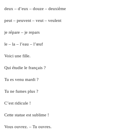
deux – d’eux – douze – deuxième
peut – peuvent – veut – veulent
je répare – je repars
le – la – l’eau – l’œuf
Voici une fille.
Qui étudie le français ?
Tu es venu mardi ?
Tu ne fumes plus ?
C’est ridicule !
Cette statue est sublime !
Vous ouvrez. – Tu ouvres.