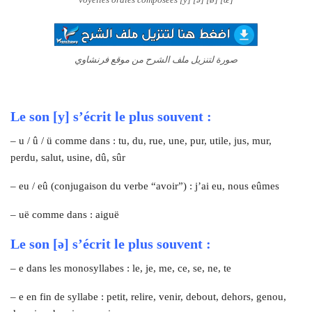
صورة لتنزيل ملف الشرح من موقع فرنشاوي
Le son [y] s’écrit le plus souvent :
– u / û / ü comme dans : tu, du, rue, une, pur, utile, jus, mur,
perdu, salut, usine, dû, sûr
– eu / eû (conjugaison du verbe “avoir”) : j’ai eu, nous eûmes
– uë comme dans : aiguë
Le son [ə] s’écrit le plus souvent :
– e dans les monosyllabes : le, je, me, ce, se, ne, te
– e en fin de syllabe : petit, relire, venir, debout, dehors, genou,