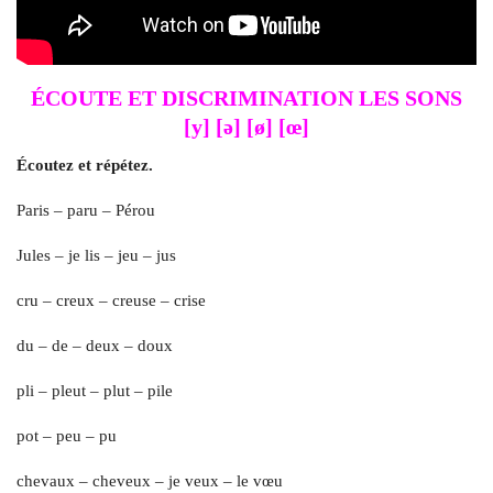
ÉCOUTE ET DISCRIMINATION LES SONS
[y] [ə] [ø] [œ]
Écoutez et répétez.
Paris – paru – Pérou
Jules – je lis – jeu – jus
cru – creux – creuse – crise
du – de – deux – doux
pli – pleut – plut – pile
pot – peu – pu
chevaux – cheveux – je veux – le vœu