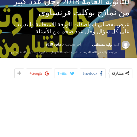
للثانوية العامة 2018 وحل عدد كبير
من نماذج بوكلت فرنساوي
عرض تفصيلي لمواصفات الورقة الامتحانية والتدريب
على كل سؤال وحل عدد ضخم من الأسئلة
آخر تحديث
5 مايو، 2019
كتبه
وليد مصطفى
مراجعة نهائية في اللغة الفرنسية للثانوية العامة 2018 وحل عدد كبير من نماذج بوكلت فرنساوي
مشاركة
Facebook
Twitter
Google+