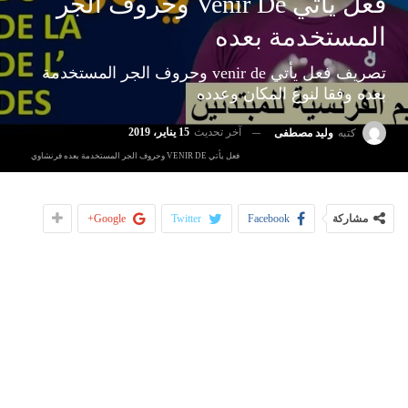
فعل يأتي Venir De وحروف الجر
المستخدمة بعده
تصريف فعل يأتي venir de وحروف الجر المستخدمة
بعده وفقا لنوع المكان وعدده
آخر تحديث
15 يناير، 2019
كتبه
وليد مصطفى
فعل يأتي VENIR DE وحروف الجر المستخدمة بعده فرنشاوي
مشاركة
Facebook
Twitter
Google+