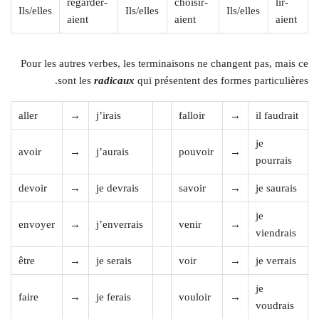
regarder-
choisir-
lir-
Ils/elles
Ils/elles
Ils/elles
aient
aient
aient
Pour les autres verbes, les terminaisons ne changent pas, mais ce
sont les
radicaux
qui présentent des formes particulières.
aller
→
j’irais
falloir
→
il faudrait
je
avoir
→
j’aurais
pouvoir
→
pourrais
devoir
→
je devrais
savoir
→
je saurais
je
envoyer
→
j’enverrais
venir
→
viendrais
être
→
je serais
voir
→
je verrais
je
faire
→
je ferais
vouloir
→
voudrais