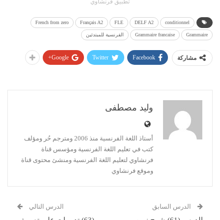
تطبيق فرنشاوي
French from zero
Français A2
FLE
DELF A2
conditionnel
Grammaire
Grammaire francaise
الفرنسية للمبتدئين
Google+
Twitter
Facebook
مشاركة
وليد مصطفى
أستاذ اللغة الفرنسية منذ 2006 ومترجم حُر ومؤلف
كتب في تعليم اللغة الفرنسية ومؤسس قناة
فرنشاوي لتعليم اللغة الفرنسية ومنشئ محتوى قناة
وموقع فرنشاوي
الدرس السابق
الدرس التالي
الدرس (61) شرح زمن
(63) تدريبات على تصريف