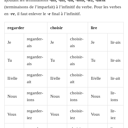
ajoutant les terminaisons
-ais, -ais, -ait, -ions, -iez, -aient
(terminaisons de l’imparfait) à l’infinitif du verbe. Pour les verbes
en
-re
, il faut enlever le
-e
final à l’infinitif.
regarder
choisir
lire
regarder-
choisir-
Je
Je
Je
lir-ais
ais
ais
regarder-
choisir-
Tu
Tu
Tu
lir-ais
ais
ais
regarder-
choisir-
Il/elle
Il/elle
Il/elle
lir-ait
ait
ait
regarder-
choisir-
lir-
Nous
Nous
Nous
ions
ions
ions
regarder-
choisir-
lir-
Vous
Vous
Vous
iez
iez
iez