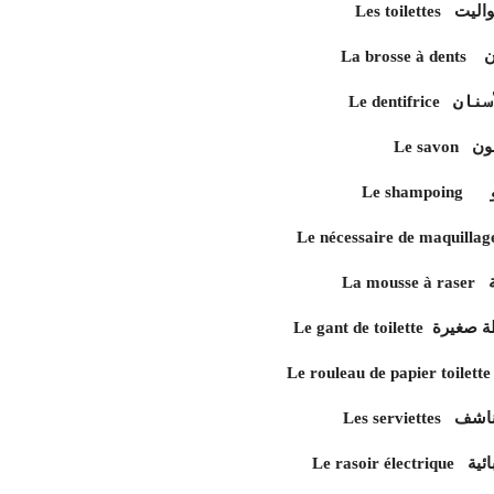
ض / تواليت
نان
سنان
Le dentifrice
لصابون
Le shampoing
ة
ف / فوطة صغيرة
 / المناشف
هربائية