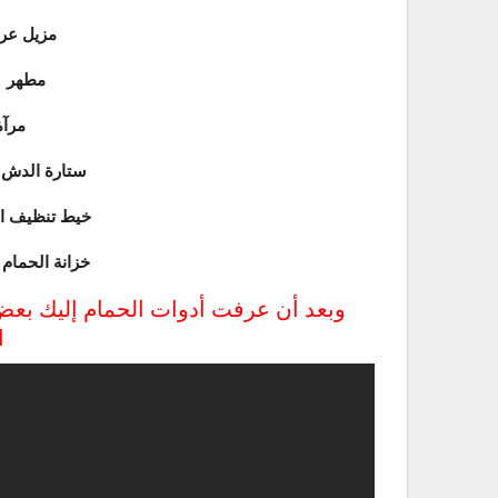
Le déodorant مزيل
Un antiseptique مطهر
Le miroir مر
Le rideau de douche ستارة الدش
Le fil dentaire خيط تن
Le meuble de toilette خزانة الحمام
وبعد أن عرفت أدوات الحمام إليك بعض 
ا