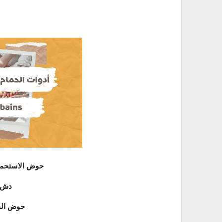
La baignoire حوض الاست
La douche دش
Le lavabo حوض