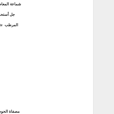
Le portemanteau شماعة ا
Le gel douche جل أ
La crème hydratante المرطب
La bonde مصفاة ال