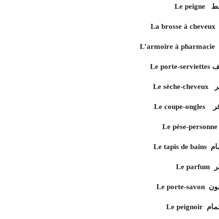
المشط
ناشف
شعر
افر
لحمام
لعطر
لصابون
ء الحمام