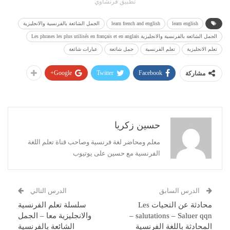
تطبيق فرنشاوي
learn english
learn french and english
الجمل الشائعة بالفرنسية والانجليزية
الجمل الشائعة بالفرنسية والانجليزية Les phrases les plus utilisés en français et en anglais
تعلم الانجليزية
تعلم الفرنسية
جمل شائعة
عبارات شائعة
Google+
Twitter
Facebook
مشاركة
حسين زكريا
معلم ومحاضر لغة فرنسية وصاحب قناة تعلم اللغة
الفرنسية مع حسين على يوتيوب
الدرس السابق
الدرس التالي
محادثة عن التحيات Les
سلسلة تعلم الفرنسية
salutations – Saluer qqn –
والانجليزية معا – الجمل
المحادثة باللغة الفرنسية
الشائعة بالفرنسية