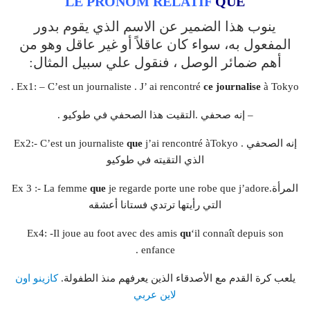
LE PRONOM RELATIF
QUE
ينوب هذا الضمير عن الاسم الذي يقوم بدور
المفعول به، سواء كان عاقلاً أو غير عاقل وهو من
أهم ضمائر الوصل ، فنقول علي سبيل المثال:
Ex1: – C’est un journaliste . J’ ai rencontré
ce journalise
à Tokyo .
– إنه صحفي .التقيت هذا الصحفي في طوكيو .
j’ai rencontré àTokyo . إنه الصحفي
que
Ex2:- C’est un journaliste
الذي التقيته في طوكيو
je regarde porte une robe que j’adore.المرأة
que
Ex 3 :- La femme
التي رأيتها ترتدي فستانا أعشقه
Ex4: -Il joue au foot avec des amis
qu
‘il connaît depuis son
enfance .
يلعب كرة القدم مع الأصدقاء الذين يعرفهم منذ الطفولة.
كازينو اون
لاين عربي