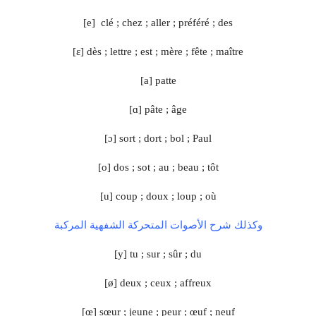
[e] clé ; chez ; aller ; préféré ; des
[ɛ] dès ; lettre ; est ; mère ; fête ; maître
[a] patte
[ɑ] pâte ; âge
[ɔ] sort ; dort ; bol ; Paul
[o] dos ; sot ; au ; beau ; tôt
[u] coup ; doux ; loup ; où
وكذلك شرح الأصوات المتحركة الشفهية المركبة
[y] tu ; sur ; sûr ; du
[ø] deux ; ceux ; affreux
[œ] sœur ; jeune ; peur ; œuf ; neuf