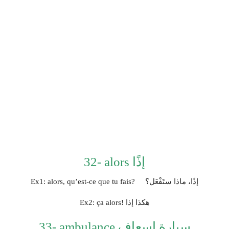
32- alors إذًا
Ex1: alors, qu’est-ce que tu fais? إذًا، ماذا ستَفْعَل؟
Ex2: ça alors! هكذا إذا
33- ambulance سيارة إسعاف