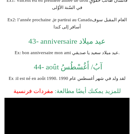
Ex1: Vincent est en première année de droit فانسان طالبُ حَقوقٍ
في السّنة اﻷوْلى
Ex2: l’année prochaine ,je partirai au Canadaالعام المقبل سوف
أسافر إلى كندا
43- anniversaire عيد ميلاد
Ex: bon anniversaire mon ami عيد ميلاد سعيد يا صديقي.
44- août آبُ/ أَغُسْطُسُ
Ex :il est né en août 1990. لقد ولد في شهر أغسطس عام 1990
للمزيد يمكنك أيضًا مطالعة:
مفردات فرنسية