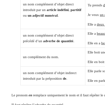
un nom complément d’objet direct
Tu prends
d
introduit par un
article indéfini
,
partitif
Je veux
un 
ou
un adjectif numéral
.
Elle a
deux 
Elle a
beauc
un nom complément d’objet direct
précédé d’un
adverbe de quantité
.
Elle en a
be
Elle boit un
un complément du nom.
Elle en boit
Elle parle 
un nom complément d’objet indirect
introduit par la préposition
de
.
Elle en parl
Le pronom
en
remplace uniquement le nom et il faut répéter le 
II faut répéter l’adverbe de quantité.