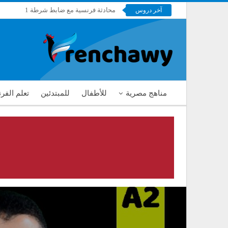
محادثة فرنسية مع ضابط شرطة 1
آخر دروس
فرنشاوي
مناهج مصرية
للأطفال
للمبتدئين
تعلم الفر