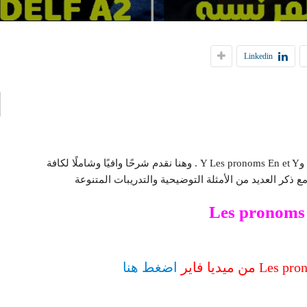
إ
Linkedin
ا
من بين قواعد اللغة الفرنسية الهامة نجد الضمائر EN وY Les pronoms En et Y . وهنا نقدم شرحًا وافيًا وشاملًا لكافة
Les pronoms 
اضغط هنا