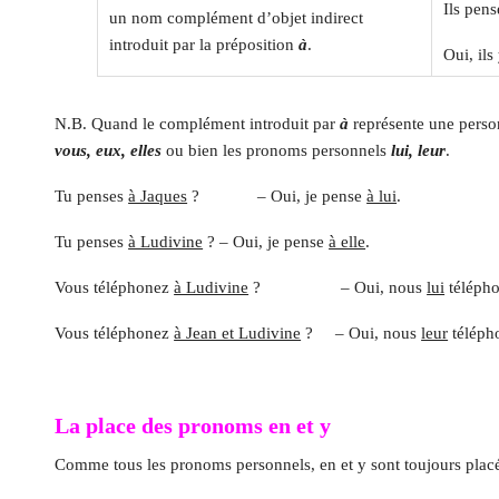
Ils pens
un nom complément d’objet indirect
introduit par la préposition
à
.
Oui, ils
N.B. Quand le complément introduit par
à
représente une person
vous, eux, elles
ou bien les pronoms personnels
lui, leur
.
Tu penses
à Jaques
? – Oui, je pense
à lui
.
Tu penses
à Ludivine
? – Oui, je pense
à elle
.
Vous téléphonez
à Ludivine
? – Oui, nous
lui
téléph
Vous téléphonez
à Jean et Ludivine
? – Oui, nous
leur
téléph
La place des pronoms en et y
Comme tous les pronoms personnels, en et y sont toujours placés 