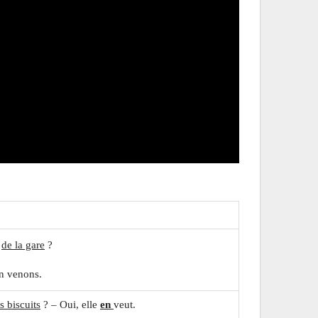
z
de la gare
?
n venons.
s biscuits
? – Oui, elle
en
veut.