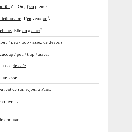
u rôti
? – Oui, j’
en
prends.
1
dictionnaire
. J’
en
veux
un
.
2
chiens
. Elle
en
a
deux
.
oup / peu / trop / assez
de devoirs.
aucoup / peu / trop / assez
.
e tasse
de café
.
 une tasse.
souvent
de son séjour à Paris
.
e souvent.
déterminant.