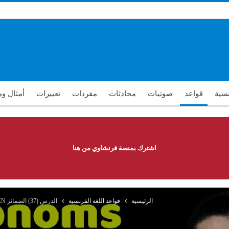
نسية
قواعد
صوتيات
محادثات
مفردات
تعبيرات
أمثال و
اشترك بمنصة فرنشاوي من هنا
الرئيسية
قواعد اللغة الفرنسية
الدرس (37) الضمائر EN وY قواعد اللغة الفرنسية Grammaire Delf A2 – Les pronoms En et Y