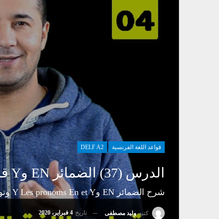
قواعد اللغة الفرنسية
DELF A2
الدرس (37) الضمائر EN وY قواعد اللغة الفرنسية Grammaire Delf A2 – Les Pronoms En Et Y
شرح الضمائر EN وY Les pronoms En et Y وتوضيح حالات استخدام كل منهما مع العديد من الأمثلة التوضيحية والتدريبات
تاريخ
4 فبراير، 2020
كتبه
وليد مصطفى