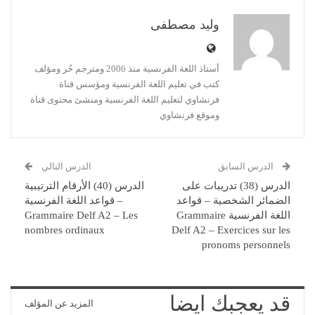
وليد مصطفى
أستاذ اللغة الفرنسية منذ 2006 ومترجم حُر ومؤلف
كتب في تعليم اللغة الفرنسية ومؤسس قناة
فرنشاوي لتعليم اللغة الفرنسية ومنشئ محتوى قناة
وموقع فرنشاوي
الدرس السابق
الدرس التالي
الدرس (38) تدريبات على
الدرس (40) الأرقام الترتيبية
الضمائر الشخصية – قواعد
– قواعد اللغة الفرنسية
اللغة الفرنسية Grammaire
Grammaire Delf A2 – Les
nombres ordinaux
Delf A2 – Exercices sur les
pronoms personnels
قد يعجبك ايضا
المزيد عن المؤلف