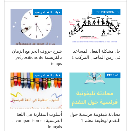
UNCATEGORIZED
قواعد اللغة الفرنسية
حل مشكلة الفعل المساعد
شرح حروف الجر مع الزمان
في زمن الماضي المركب 1
بالفرنسية prépositions de
temps
DELF A2
قواعد اللغة الفرنسية
محادثة تليفونية فرنسية حول
أسلوب المقارنة في اللغة
التقدم لوظيفة معلم 1
الفرنسية la comparaison en
français