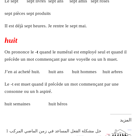
Le sept sept livres sept ans sept amis sept roses
sept pièces sept produits
II est déjà sept heures. Je rentre le sept mai.
huit
On prononce le
-t
quand le numéral est employé seul et quand il
précède un mot commençant par une voyelle ou un h muet.
J’en ai acheté huit. huit ans huit hommes huit arbres
Le -t est muet quand il précède un mot commençant par une
consonne ou un h aspiré.
huit semaines huit héros
المزيد
حل مشكلة الفعل المساعد في زمن الماضي المركب 1