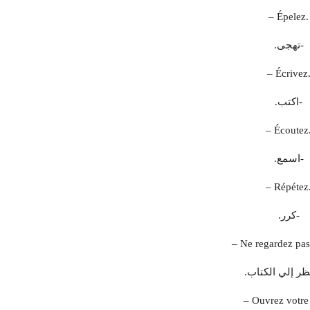
– Épelez.
-تهجى.
– Écrivez
-اكتب.
– Écoutez
-اسمع.
– Répétez
-كرر.
– Ne regardez pas 
نظر إلي الكتاب.
– Ouvrez votre 