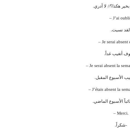
بخير هكذا؟// لا أدري.
– J’ai oubli
لقد نسيت.
– Je serai absent
ف أتغيب غداً.
– Je serai absent la sem
ب الأسبوع المقبل.
– J’étais absent la sem
ئباً الأسبوع الماضي.
– Merci.
-شكراً.