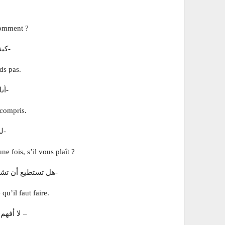
comment ?
-كي
ds pas.
-أنا
 compris.
-ل
 fois, s’il vous plaît ?
-هل تستطيع أن تشر
u’il faut faire.
– لا أفهم