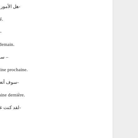
-هل الأمور 
é.
-
 demain.
– سو
aine prochaine.
-سوف أتغي
aine dernière.
-لقد كنت غا